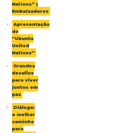
Nations” |
Embaixadores
Apresentação
do
“Ubuntu
United
Nations”
Grandes
desafios
para viver
juntos em
paz
Diálogo:
o melhor
caminho
para