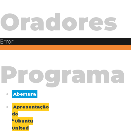
Oradores
Error
Programa
Abertura
Apresentação
do
“Ubuntu
United