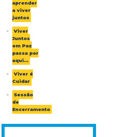
aprender
a viver
juntos
Viver
Juntos
em Paz
passa por
aqui…
Viver é
Cuidar
Sessão
de
Encerramento