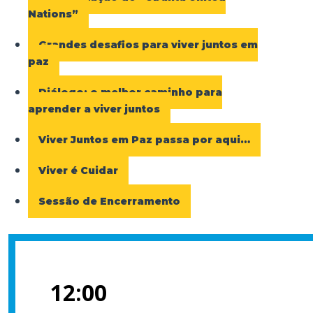
Nations”
Grandes desafios para viver juntos em
paz
Diálogo: o melhor caminho para
aprender a viver juntos
Viver Juntos em Paz passa por aqui…
Viver é Cuidar
Sessão de Encerramento
12:00