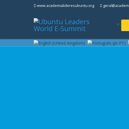
www.academialideresubuntu.org
geral@academi
*