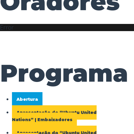
Oradores
Error
Programa
Abertura
Apresentação do “Ubuntu United
Nations” | Embaixadores
Apresentação do “Ubuntu United