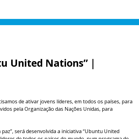
u United Nations” |
samos de ativar jovens líderes, em todos os países, para
ovidos pela Organização das Nações Unidas, para
m paz”, será desenvolvida a iniciativa “Ubuntu United
 lideres de todos os países do mundo, num programa de