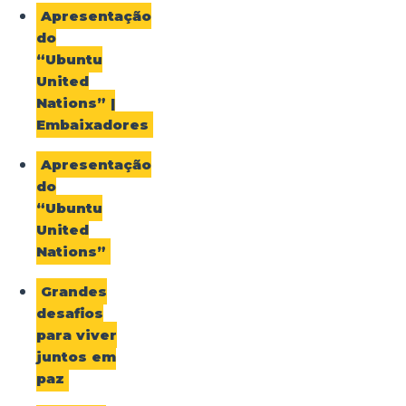
Apresentação
do
“Ubuntu
United
Nations” |
Embaixadores
Apresentação
do
“Ubuntu
United
Nations”
Grandes
desafios
para viver
juntos em
paz