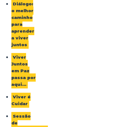
Diálogo:
o melhor
caminho
para
aprender
a viver
juntos
Viver
Juntos
em Paz
passa por
aqui…
Viver é
Cuidar
Sessão
de