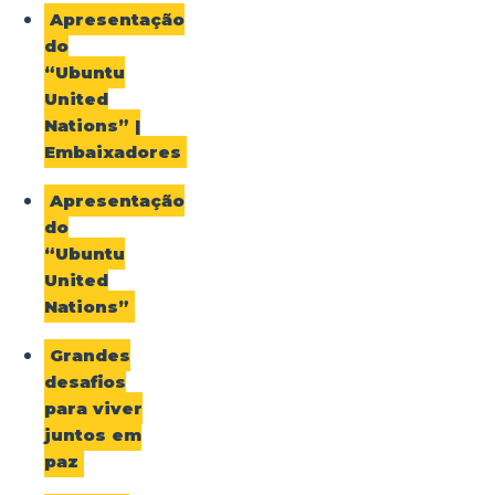
Apresentação
do
“Ubuntu
United
Nations” |
Embaixadores
Apresentação
do
“Ubuntu
United
Nations”
Grandes
desafios
para viver
juntos em
paz