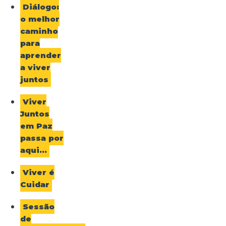
Diálogo:
o melhor
caminho
para
aprender
a viver
juntos
Viver
Juntos
em Paz
passa por
aqui…
Viver é
Cuidar
Sessão
de