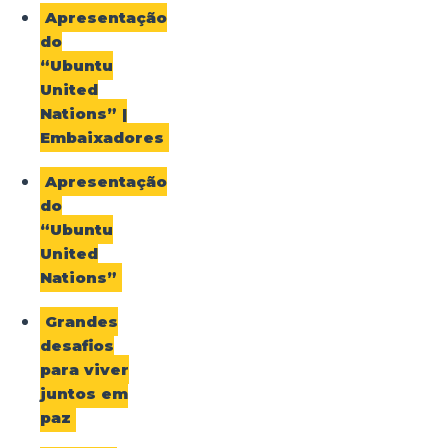
Apresentação
do
“Ubuntu
United
Nations” |
Embaixadores
Apresentação
do
“Ubuntu
United
Nations”
Grandes
desafios
para viver
juntos em
paz