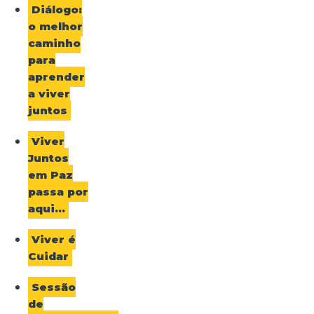
Diálogo:
o melhor
caminho
para
aprender
a viver
juntos
Viver
Juntos
em Paz
passa por
aqui…
Viver é
Cuidar
Sessão
de