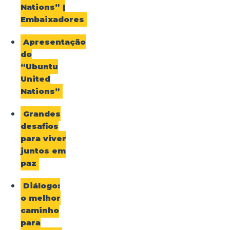
Nations” |
Embaixadores
Apresentação
do
“Ubuntu
United
Nations”
Grandes
desafios
para viver
juntos em
paz
Diálogo:
o melhor
caminho
para