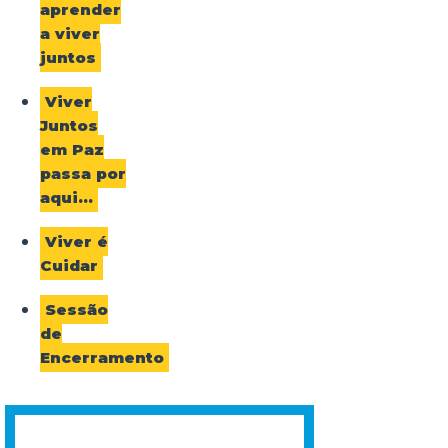
aprender
a viver
juntos
Viver
Juntos
em Paz
passa por
aqui…
Viver é
Cuidar
Sessão
de
Encerramento