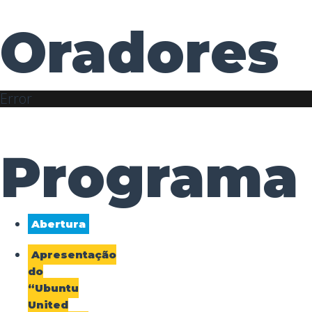
Oradores
Error
Programa
Abertura
Apresentação
do
“Ubuntu
United