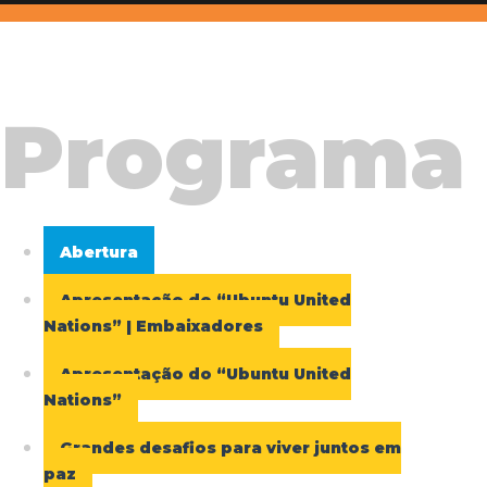
Programa
Abertura
Apresentação do “Ubuntu United
Nations” | Embaixadores
Apresentação do “Ubuntu United
Nations”
Grandes desafios para viver juntos em
paz