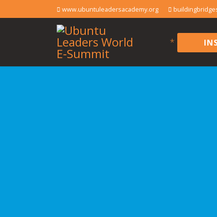
www.ubuntuleadersacademy.org
buildingbridg
*
IN