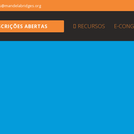
es@mandelabridges.org
RECURSOS
E-CONG
SCRIÇÕES ABERTAS