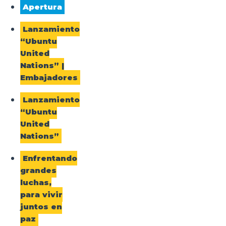
Apertura
Lanzamiento
“Ubuntu
United
Nations” |
Embajadores
Lanzamiento
“Ubuntu
United
Nations”
Enfrentando
grandes
luchas,
para vivir
juntos en
paz