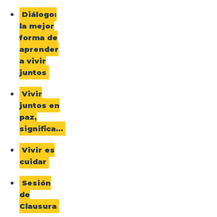
Diálogo:
la mejor
forma de
aprender
a vivir
juntos
Vivir
juntos en
paz,
significa…
Vivir es
cuidar
Sesión
de
Clausura